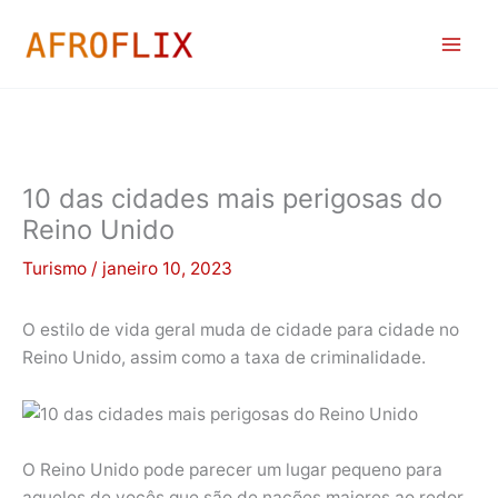
Ir
para
o
conteúdo
10 das cidades mais perigosas do
Reino Unido
Turismo
/
janeiro 10, 2023
O estilo de vida geral muda de cidade para cidade no
Reino Unido, assim como a taxa de criminalidade.
O Reino Unido pode parecer um lugar pequeno para
aqueles de vocês que são de nações maiores ao redor