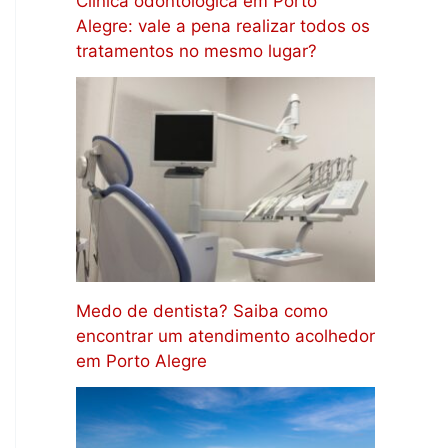
Clínica odontológica em Porto
Alegre: vale a pena realizar todos os
tratamentos no mesmo lugar?
Medo de dentista? Saiba como
encontrar um atendimento acolhedor
em Porto Alegre