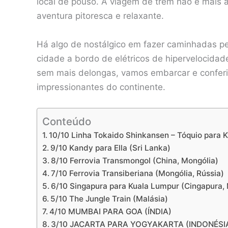
local de pouso. A viagem de trem não é mais 
aventura pitoresca e relaxante.
Há algo de nostálgico em fazer caminhadas p
cidade a bordo de elétricos de hipervelocida
sem mais delongas, vamos embarcar e conferi
impressionantes do continente.
Conteúdo
10/10 Linha Tokaido Shinkansen – Tóquio para 
9/10 Kandy para Ella (Sri Lanka)
8/10 Ferrovia Transmongol (China, Mongólia)
7/10 Ferrovia Transiberiana (Mongólia, Rússia)
6/10 Singapura para Kuala Lumpur (Cingapura, 
5/10 The Jungle Train (Malásia)
4/10 MUMBAI PARA GOA (ÍNDIA)
3/10 JACARTA PARA YOGYAKARTA (INDONÉSI