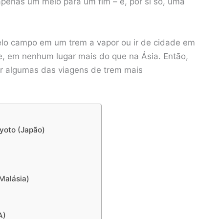
apenas um meio para um fim – é, por si só, uma
elo campo em um trem a vapor ou ir de cidade em
de, em nenhum lugar mais do que na Ásia. Então,
r algumas das viagens de trem mais
Kyoto (Japão)
Malásia)
A)