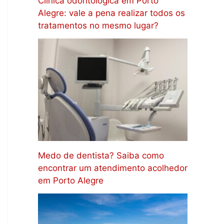
Clínica odontológica em Porto
Alegre: vale a pena realizar todos os
tratamentos no mesmo lugar?
Medo de dentista? Saiba como
encontrar um atendimento acolhedor
em Porto Alegre