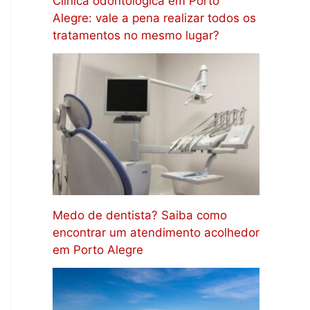
Clínica odontológica em Porto
Alegre: vale a pena realizar todos os
tratamentos no mesmo lugar?
Medo de dentista? Saiba como
encontrar um atendimento acolhedor
em Porto Alegre