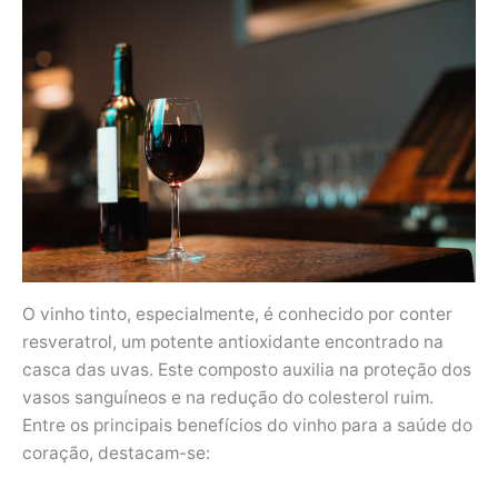
O vinho tinto, especialmente, é conhecido por conter
resveratrol, um potente antioxidante encontrado na
casca das uvas. Este composto auxilia na proteção dos
vasos sanguíneos e na redução do colesterol ruim.
Entre os principais benefícios do vinho para a saúde do
coração, destacam-se: