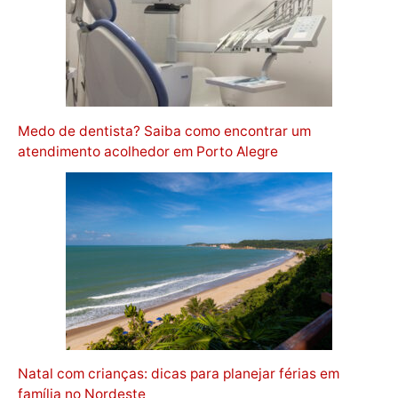
Medo de dentista? Saiba como encontrar um
atendimento acolhedor em Porto Alegre
Natal com crianças: dicas para planejar férias em
família no Nordeste