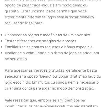
opção de jogar caça-níqueis em modo demo ou
gratuito. Esta funcionalidade permite que você
experimente diferentes jogos sem arriscar dinheiro
real, sendo ideal para:
Conhecer as regras e mecânicas de um novo slot
Testar diferentes estratégias de apostas
Familiarizar-se com os recursos e bônus especiais
Avaliar se a volatilidade e o ritmo do jogo se adequam
ao seu estilo
Para acessar as versões gratuitas, geralmente basta
selecionar a opção “Demo” ou “Jogar Grátis” ao lado do
jogo escolhido. Em muitos cassinos, nem é necessário
criar uma conta para jogar no modo demonstração.
Vale ressaltar que, embora sejam idênticos na
jogabilidade, os caça-níqueis gratuitos não permitem