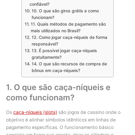
confiável?
10. O que são giros grátis e como
funcionam?
11. Quais métodos de pagamento são
mais utilizados no Brasil?
12. Como jogar caça-níqueis de forma
responsável?
13. É possível jogar caça-níqueis
gratuitamente?
14. O que são recursos de compra de
bônus em caça-níqueis?
1. O que são caça-níqueis e
como funcionam?
Os
caça-níqueis (slots)
são jogos de cassino onde o
objetivo é alinhar símbolos idênticos em linhas de
pagamento específicas. O funcionamento básico
consiste em fazer sua aposta, girar os cilindros e