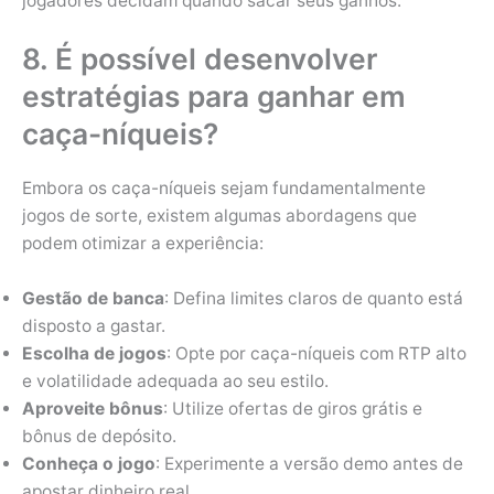
jogadores decidam quando sacar seus ganhos.
8. É possível desenvolver
estratégias para ganhar em
caça-níqueis?
Embora os caça-níqueis sejam fundamentalmente
jogos de sorte, existem algumas abordagens que
podem otimizar a experiência:
Gestão de banca
: Defina limites claros de quanto está
disposto a gastar.
Escolha de jogos
: Opte por caça-níqueis com RTP alto
e volatilidade adequada ao seu estilo.
Aproveite bônus
: Utilize ofertas de giros grátis e
bônus de depósito.
Conheça o jogo
: Experimente a versão demo antes de
apostar dinheiro real.