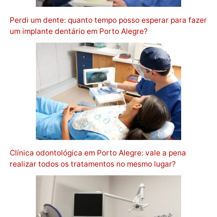
Perdi um dente: quanto tempo posso esperar para fazer
um implante dentário em Porto Alegre?
Clínica odontológica em Porto Alegre: vale a pena
realizar todos os tratamentos no mesmo lugar?