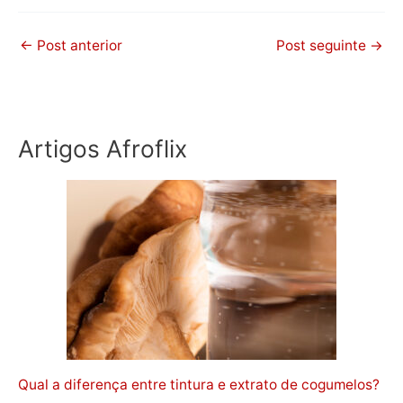
←
Post anterior
Post seguinte
→
Artigos Afroflix
Qual a diferença entre tintura e extrato de cogumelos?