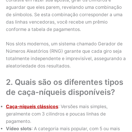
aguardar que eles parem, revelando uma combinação
de símbolos. Se esta combinação corresponder a uma
das linhas vencedoras, você recebe um prêmio
conforme a tabela de pagamentos.
Nos slots modernos, um sistema chamado Gerador de
Números Aleatórios (RNG) garante que cada giro seja
totalmente independente e imprevisível, assegurando a
aleatoriedade dos resultados.
2. Quais são os diferentes tipos
de caça-níqueis disponíveis?
Caça-níqueis clássicos
: Versões mais simples,
geralmente com 3 cilindros e poucas linhas de
pagamento.
Vídeo slots
: A categoria mais popular, com 5 ou mais