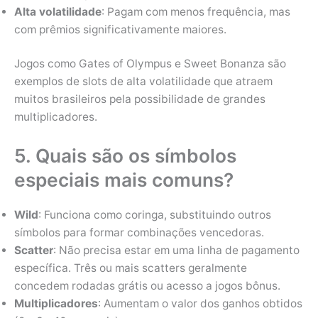
Alta volatilidade
: Pagam com menos frequência, mas
com prêmios significativamente maiores.
Jogos como Gates of Olympus e Sweet Bonanza são
exemplos de slots de alta volatilidade que atraem
muitos brasileiros pela possibilidade de grandes
multiplicadores.
5. Quais são os símbolos
especiais mais comuns?
Wild
: Funciona como coringa, substituindo outros
símbolos para formar combinações vencedoras.
Scatter
: Não precisa estar em uma linha de pagamento
específica. Três ou mais scatters geralmente
concedem rodadas grátis ou acesso a jogos bônus.
Multiplicadores
: Aumentam o valor dos ganhos obtidos