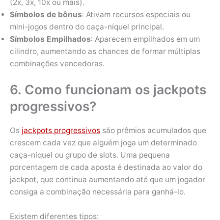
(2x, 3x, 10x ou mais).
Símbolos de bônus
: Ativam recursos especiais ou
mini-jogos dentro do caça-níquel principal.
Símbolos Empilhados
: Aparecem empilhados em um
cilindro, aumentando as chances de formar múltiplas
combinações vencedoras.
6. Como funcionam os jackpots
progressivos?
Os
jackpots progressivos
são prêmios acumulados que
crescem cada vez que alguém joga um determinado
caça-níquel ou grupo de slots. Uma pequena
porcentagem de cada aposta é destinada ao valor do
jackpot, que continua aumentando até que um jogador
consiga a combinação necessária para ganhá-lo.
Existem diferentes tipos: