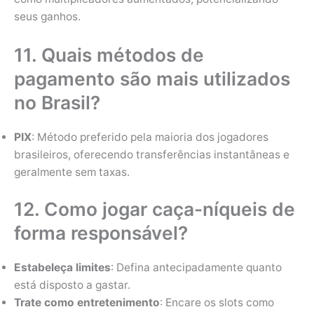
seus ganhos.
11. Quais métodos de
pagamento são mais utilizados
no Brasil?
PIX
: Método preferido pela maioria dos jogadores
brasileiros, oferecendo transferências instantâneas e
geralmente sem taxas.
12. Como jogar caça-níqueis de
forma responsável?
Estabeleça limites
: Defina antecipadamente quanto
está disposto a gastar.
Trate como entretenimento
: Encare os slots como