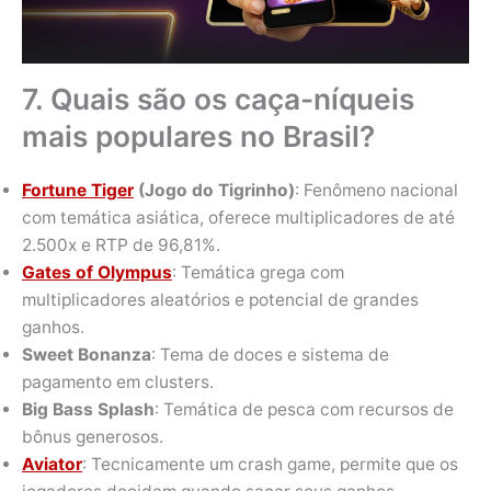
7. Quais são os caça-níqueis
mais populares no Brasil?
Fortune Tiger
(Jogo do Tigrinho)
: Fenômeno nacional
com temática asiática, oferece multiplicadores de até
2.500x e RTP de 96,81%.
Gates of Olympus
: Temática grega com
multiplicadores aleatórios e potencial de grandes
ganhos.
Sweet Bonanza
: Tema de doces e sistema de
pagamento em clusters.
Big Bass Splash
: Temática de pesca com recursos de
bônus generosos.
Aviator
: Tecnicamente um crash game, permite que os