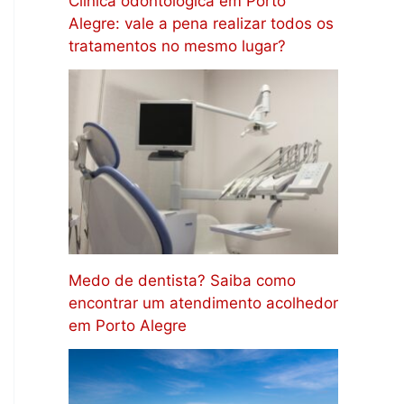
Clínica odontológica em Porto
Alegre: vale a pena realizar todos os
tratamentos no mesmo lugar?
Medo de dentista? Saiba como
encontrar um atendimento acolhedor
em Porto Alegre