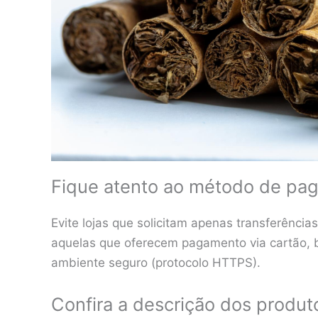
Fique atento ao método de pa
Evite lojas que solicitam apenas transferênci
aquelas que oferecem pagamento via cartão, 
ambiente seguro (protocolo HTTPS).
Confira a descrição dos produt