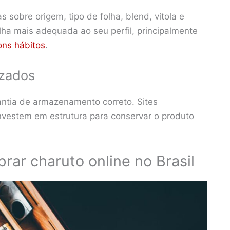
sobre origem, tipo de folha, blend, vitola e
lha mais adequada ao seu perfil, principalmente
ons hábitos
.
izados
antia de armazenamento correto. Sites
nvestem em estrutura para conservar o produto
rar charuto online no Brasil