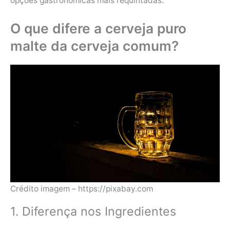
opções gastronômicas mais requintadas.
O que difere a cerveja puro
malte da cerveja comum?
Crédito imagem – https://pixabay.com
1. Diferença nos Ingredientes