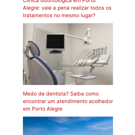
Clínica odontológica em Porto
Alegre: vale a pena realizar todos os
tratamentos no mesmo lugar?
Medo de dentista? Saiba como
encontrar um atendimento acolhedor
em Porto Alegre