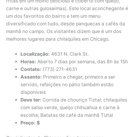
fritas em um molho delicioso e coberto com queijo,
carne e outras guloseimas). Este local aconchegante é
um dos favoritos do bairro e tem um menu
diversificado com tudo, desde panquecas a cafés da
manhã no campo. Os visitantes dizem que é um dos
melhores lugares para chilaquiles em Chicago.
Localização:
4631 N. Clark St.
Horas:
Aberto 7 dias por semana, das 8h às 15h
Contato:
(773) 271-4631
Assento:
Primeiro a chegar, primeiro a ser
servido, refeições no pátio também estão
disponíveis
Deve ter:
Corrida de chouriço Tiztal; chilaquiles
com salsa verde, queijo chihuahua e carne à
escolha; Batatas de café da manhã Tiztal
Preço: $