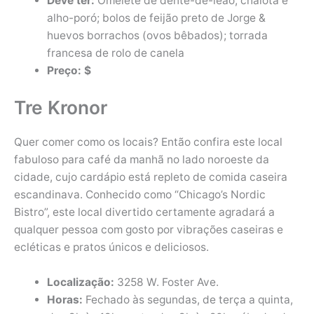
Deve ter:
Omelete de dente-de-leão, chalota e
alho-poró; bolos de feijão preto de Jorge &
huevos borrachos (ovos bêbados); torrada
francesa de rolo de canela
Preço: $
Tre Kronor
Quer comer como os locais? Então confira este local
fabuloso para café da manhã no lado noroeste da
cidade, cujo cardápio está repleto de comida caseira
escandinava. Conhecido como “Chicago’s Nordic
Bistro”, este local divertido certamente agradará a
qualquer pessoa com gosto por vibrações caseiras e
ecléticas e pratos únicos e deliciosos.
Localização:
3258 W. Foster Ave.
Horas:
Fechado às segundas, de terça a quinta,