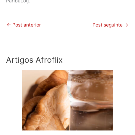
ParibuLog.
←
Post anterior
Post seguinte
→
Artigos Afroflix