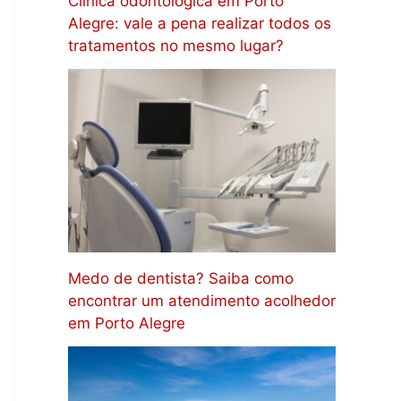
Clínica odontológica em Porto
Alegre: vale a pena realizar todos os
tratamentos no mesmo lugar?
Medo de dentista? Saiba como
encontrar um atendimento acolhedor
em Porto Alegre