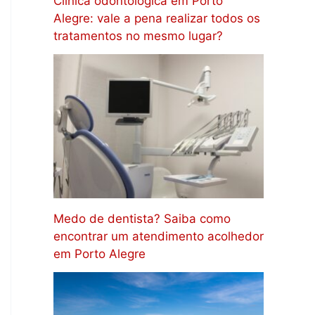
Clínica odontológica em Porto
Alegre: vale a pena realizar todos os
tratamentos no mesmo lugar?
Medo de dentista? Saiba como
encontrar um atendimento acolhedor
em Porto Alegre