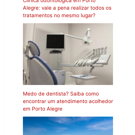
Clínica odontológica em Porto
Alegre: vale a pena realizar todos os
tratamentos no mesmo lugar?
Medo de dentista? Saiba como
encontrar um atendimento acolhedor
em Porto Alegre