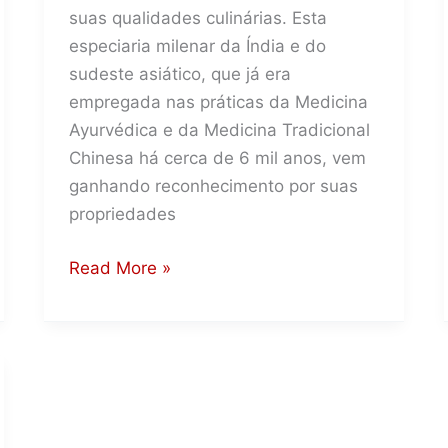
suas qualidades culinárias. Esta
especiaria milenar da Índia e do
sudeste asiático, que já era
empregada nas práticas da Medicina
Ayurvédica e da Medicina Tradicional
Chinesa há cerca de 6 mil anos, vem
ganhando reconhecimento por suas
propriedades
Açafrão
Read More »
Para
Dor
No
Joelho:
Mitos
e