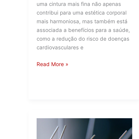
uma cintura mais fina não apenas
contribui para uma estética corporal
mais harmoniosa, mas também está
associada a benefícios para a saúde,
como a redução do risco de doenças
cardiovasculares e
Como
Read More »
afinar
a
cintura:
4
estratégias
eficazes