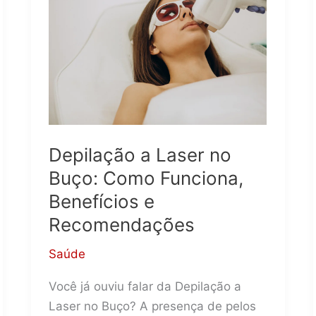
saudável
para
o
seu
pet?
Depilação a Laser no
Buço: Como Funciona,
Benefícios e
Recomendações
Saúde
Você já ouviu falar da Depilação a
Laser no Buço? A presença de pelos