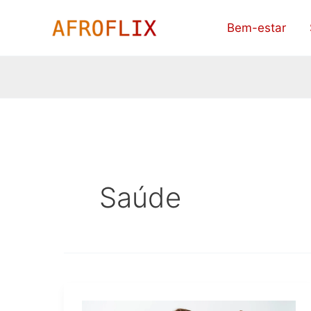
Ir
Bem-estar
para
o
conteúdo
Saúde