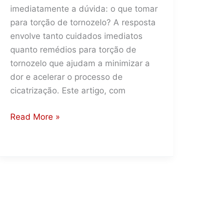
imediatamente a dúvida: o que tomar
para torção de tornozelo? A resposta
envolve tanto cuidados imediatos
quanto remédios para torção de
tornozelo que ajudam a minimizar a
dor e acelerar o processo de
cicatrização. Este artigo, com
O
Read More »
Que
Tomar
Para
Torção
de
Tornozelo?
Remédios