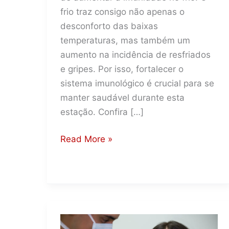
frio traz consigo não apenas o
desconforto das baixas
temperaturas, mas também um
aumento na incidência de resfriados
e gripes. Por isso, fortalecer o
sistema imunológico é crucial para se
manter saudável durante esta
estação. Confira […]
Como
Read More »
Aumentar
a
Imunidade
no
Frio:
Manter