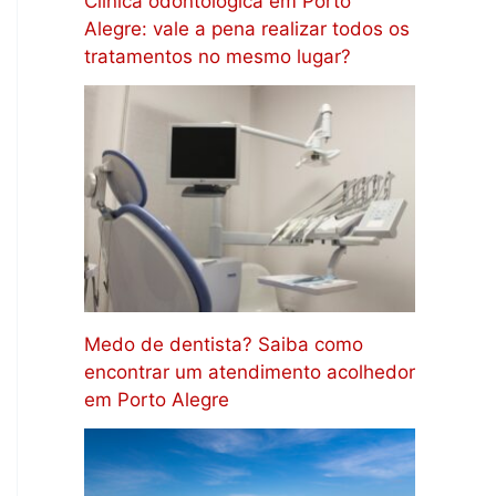
Clínica odontológica em Porto
Alegre: vale a pena realizar todos os
tratamentos no mesmo lugar?
Medo de dentista? Saiba como
encontrar um atendimento acolhedor
em Porto Alegre