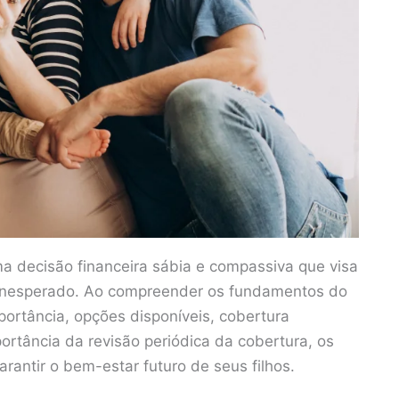
ma decisão financeira sábia e compassiva que visa
o inesperado. Ao compreender os fundamentos do
portância, opções disponíveis, cobertura
ortância da revisão periódica da cobertura, os
antir o bem-estar futuro de seus filhos.