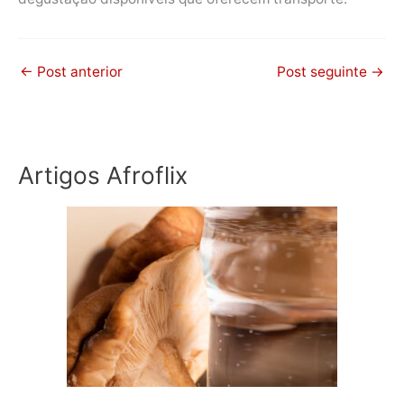
←
Post anterior
Post seguinte
→
Artigos Afroflix