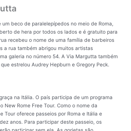
utta
 é um beco de paralelepípedos no meio de Roma,
erto de hera por todos os lados e é gratuito para
 rua recebeu o nome de uma família de barbeiros
s a rua também abrigou muitos artistas
uma galeria no número 54. A Via Margutta também
que estrelou Audrey Hepburn e Gregory Peck.
raça na Itália. O país participa de um programa
omo New Rome Free Tour. Como o nome da
Tour oferece passeios por Roma e Itália e
dez anos. Para participar deste passeio, os
erão participar sem ela. As gorjetas são