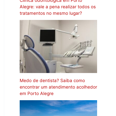
Clínica odontológica em Porto
Alegre: vale a pena realizar todos os
tratamentos no mesmo lugar?
Medo de dentista? Saiba como
encontrar um atendimento acolhedor
em Porto Alegre