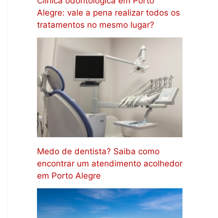
Clínica odontológica em Porto
Alegre: vale a pena realizar todos os
tratamentos no mesmo lugar?
Medo de dentista? Saiba como
encontrar um atendimento acolhedor
em Porto Alegre