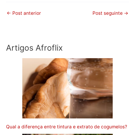
←
Post anterior
Post seguinte
→
Artigos Afroflix
Qual a diferença entre tintura e extrato de cogumelos?